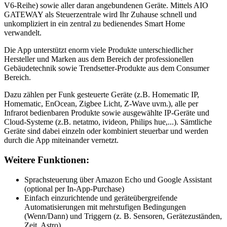
V6-Reihe) sowie aller daran angebundenen Geräte. Mittels AIO
GATEWAY als Steuerzentrale wird Ihr Zuhause schnell und
unkompliziert in ein zentral zu bedienendes Smart Home
verwandelt.
Die App unterstützt enorm viele Produkte unterschiedlicher
Hersteller und Marken aus dem Bereich der professionellen
Gebäudetechnik sowie Trendsetter-Produkte aus dem Consumer
Bereich.
Dazu zählen per Funk gesteuerte Geräte (z.B. Homematic IP,
Homematic, EnOcean, Zigbee Licht, Z-Wave uvm.), alle per
Infrarot bedienbaren Produkte sowie ausgewählte IP-Geräte und
Cloud-Systeme (z.B. netatmo, ivideon, Philips hue,...). Sämtliche
Geräte sind dabei einzeln oder kombiniert steuerbar und werden
durch die App miteinander vernetzt.
Weitere Funktionen:
Sprachsteuerung über Amazon Echo und Google Assistant
(optional per In-App-Purchase)
Einfach einzurichtende und geräteübergreifende
Automatisierungen mit mehrstufigen Bedingungen
(Wenn/Dann) und Triggern (z. B. Sensoren, Gerätezuständen,
Zeit, Astro)