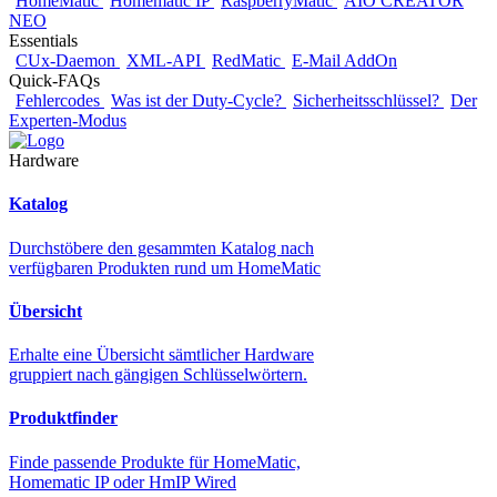
HomeMatic
Homematic IP
RaspberryMatic
AIO CREATOR
NEO
Essentials
CUx-Daemon
XML-API
RedMatic
E-Mail AddOn
Quick-FAQs
Fehlercodes
Was ist der Duty-Cycle?
Sicherheitsschlüssel?
Der
Experten-Modus
Hardware
Katalog
Durchstöbere den gesammten Katalog nach
verfügbaren Produkten rund um HomeMatic
Übersicht
Erhalte eine Übersicht sämtlicher Hardware
gruppiert nach gängigen Schlüsselwörtern.
Produktfinder
Finde passende Produkte für HomeMatic,
Homematic IP oder HmIP Wired