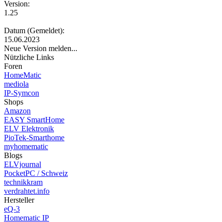
Version:
1.25
Datum (Gemeldet):
15.06.2023
Neue Version melden...
Nützliche Links
Foren
HomeMatic
mediola
IP-Symcon
Shops
Amazon
EASY SmartHome
ELV Elektronik
PioTek-Smarthome
myhomematic
Blogs
ELVjournal
PocketPC / Schweiz
technikkram
verdrahtet.info
Hersteller
eQ-3
Homematic IP