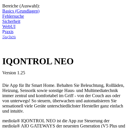
Bereiche (Auswahl):
Basics (Grundlagen)
Fehlersuche
Sicherheit
WebUI
Praxis
Diese Seite wird nicht weitergeführt, bleibt aber als digitales Archiv
Suchen
online. Vielen Dank für deinen Besuch!
IQONTROL NEO
Version 1.25
Die App für Ihr Smart Home. Behalten Sie Beleuchtung, Rollläden,
Heizung, Sensorik sowie sonstige Haus- und Multimediatechnik
immer zentral und komfortabel im Griff - von der Couch aus oder
von unterwegs! So steuern, überwachen und automatisieren Sie
sensationell viele Geräte unterschiedlichster Hersteller ganz einfach
und intuitiv.
mediola® IQONTROL NEO ist die App zur Steuerung der
mediola® AIO GATEWAYS der neuesten Generation (V5 Plus und