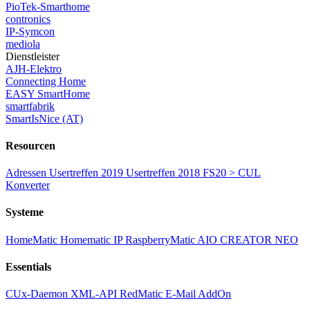
PioTek-Smarthome
contronics
IP-Symcon
mediola
Dienstleister
AJH-Elektro
Connecting Home
EASY SmartHome
smartfabrik
SmartIsNice (AT)
Resourcen
Adressen
Usertreffen 2019
Usertreffen 2018
FS20 > CUL
Konverter
Systeme
HomeMatic
Homematic IP
RaspberryMatic
AIO CREATOR NEO
Essentials
CUx-Daemon
XML-API
RedMatic
E-Mail AddOn