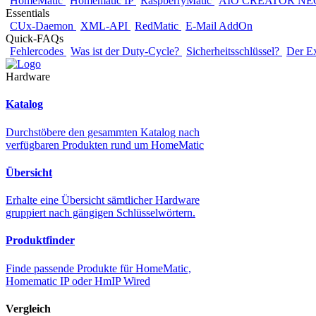
HomeMatic
Homematic IP
RaspberryMatic
AIO CREATOR NE
Essentials
CUx-Daemon
XML-API
RedMatic
E-Mail AddOn
Quick-FAQs
Fehlercodes
Was ist der Duty-Cycle?
Sicherheitsschlüssel?
Der E
Hardware
Katalog
Durchstöbere den gesammten Katalog nach
verfügbaren Produkten rund um HomeMatic
Übersicht
Erhalte eine Übersicht sämtlicher Hardware
gruppiert nach gängigen Schlüsselwörtern.
Produktfinder
Finde passende Produkte für HomeMatic,
Homematic IP oder HmIP Wired
Vergleich