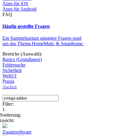
Apps für iOS
Apps für Android
FAQ
Häufig gestellte Fragen
Ein Sammelsurium gängiger Fragen rund
um das Thema HomeMatic & Smarthome.
Bereiche (Auswahl):
Basics (Grundlagen)
Fehlersuche
Sicherheit
WebUI
Praxis
Diese Seite wird nicht weitergeführt, bleibt aber als digitales Archiv
Suchen
Filter:
1
Sortierung:
Ansicht:
Zusatzsoftware