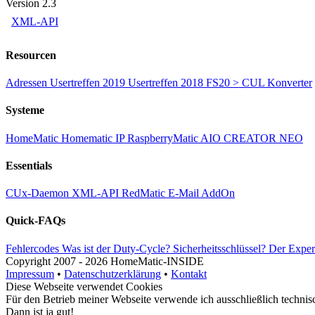
Version 2.3
XML-API
Resourcen
Adressen
Usertreffen 2019
Usertreffen 2018
FS20 > CUL Konverter
Systeme
HomeMatic
Homematic IP
RaspberryMatic
AIO CREATOR NEO
Essentials
CUx-Daemon
XML-API
RedMatic
E-Mail AddOn
Quick-FAQs
Fehlercodes
Was ist der Duty-Cycle?
Sicherheitsschlüssel?
Der Expe
Copyright
2007 -
2026 HomeMatic-INSIDE
Impressum
•
Datenschutzerklärung
•
Kontakt
Diese Webseite verwendet Cookies
Für den Betrieb meiner Webseite verwende ich ausschließlich technis
Dann ist ja gut!