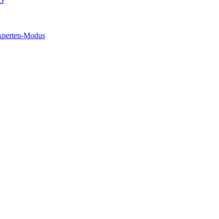
O
xperten-Modus