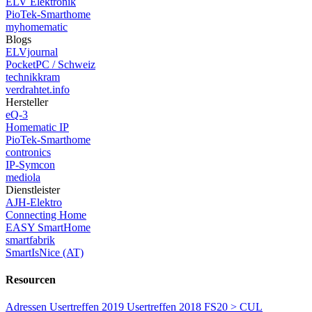
ELV Elektronik
PioTek-Smarthome
myhomematic
Blogs
ELVjournal
PocketPC / Schweiz
technikkram
verdrahtet.info
Hersteller
eQ-3
Homematic IP
PioTek-Smarthome
contronics
IP-Symcon
mediola
Dienstleister
AJH-Elektro
Connecting Home
EASY SmartHome
smartfabrik
SmartIsNice (AT)
Resourcen
Adressen
Usertreffen 2019
Usertreffen 2018
FS20 > CUL