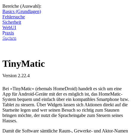
Bereiche (Auswahl):
Basics (Grundlagen)
Fehlersuche
Sicherheit
WebUI
Praxis
Diese Seite wird nicht weitergeführt, bleibt aber als digitales Archiv
Suchen
online. Vielen Dank für deinen Besuch!
TinyMatic
Version 2.22.4
Bei »TinyMatic« (ehemals HomeDroid) handelt es sich um eine
App für Android-Geräte mit der es möglich ist, das HomeMatic-
System bequem und einfach über ein kompatibles Smartphone bzw.
Tablet zu steuern. Über Widgets lassen sich Aktionen direkt auf die
Startseite legen und wer seinen Besuch so richtig zum Staunen
bringen möchte, der nutzt die Spracheingabe zum Steuern seines
Hauses.
Damit die Software sämtliche Raum-, Gewerke- und Aktor-Namen