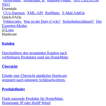
HomeMatic
Homematic IP
RaspberryMatic
AIO CREATOR
NEO
Essentials
CUx-Daemon
XML-API
RedMatic
E-Mail AddOn
Quick-FAQs
Fehlercodes
Was ist der Duty-Cycle?
Sicherheitsschlüssel?
Der
Experten-Modus
Hardware
Katalog
Durchstöbere den gesammten Katalog nach
verfügbaren Produkten rund um HomeMatic
Übersicht
Erhalte eine Übersicht sämtlicher Hardware
gruppiert nach gängigen Schlüsselwörtern.
Produktfinder
Finde passende Produkte für HomeMatic,
Homematic IP oder HmIP Wired