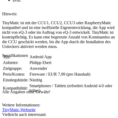
uvm.
Hinweis:
TinyMatic ist mit der CCU1, CCU2, CCU3 oder RaspberryMatic
kompatibel und ist eine inoffizielle Eigenentwicklung, die App wird
nicht von eQ-3 oder im Auftrag von eQ-3 entwickelt. TinyMatic ist
kostenpflichtig. Es kann eine begrenzte Anzahl von Kommandos an
die CCU geschickt werden, bis die App durch die Installation des
Unlockers aktiviert werden muss.
Spezifikationen
Typ:
Android App
Anbieter:
Philipp Ebert
Zielgruppe:
Anwender
Preis/Kosten:
Freeware / EUR 7,99 (pro Haushalt)
Einstiegshürde:
Niedrig
Smartphones / Tablets (erfordert Android 4.0 oder
Kompatibilität:
höher)
Alle Angaben ohne Gewähr!
Weitere Informationen:
TinyMatic-Webseite
Vielleicht auch interessant: