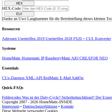
HEX
HEX-Code:
ELV
Danke an Uwe Langhammer für die Bereitstellung dieses kleinen Too
Resourcen
Adressen
Usertreffen 2019
Usertreffen 2018
FS20 > CUL Konverter
Systeme
HomeMatic
Homematic IP
RaspberryMatic
AIO CREATOR NEO
Essentials
CUx-Daemon
XML-API
RedMatic
E-Mail AddOn
Quick-FAQs
Fehlercodes
Was ist der Duty-Cycle?
Sicherheitsschlüssel?
Der Expe
Copyright
2007 -
2026 HomeMatic-INSIDE
Impressum
•
Datenschutzerklärung
•
Kontakt
Diese Webseite verwendet Cookies