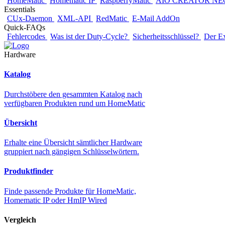
HomeMatic
Homematic IP
RaspberryMatic
AIO CREATOR NE
Essentials
CUx-Daemon
XML-API
RedMatic
E-Mail AddOn
Quick-FAQs
Fehlercodes
Was ist der Duty-Cycle?
Sicherheitsschlüssel?
Der E
Hardware
Katalog
Durchstöbere den gesammten Katalog nach
verfügbaren Produkten rund um HomeMatic
Übersicht
Erhalte eine Übersicht sämtlicher Hardware
gruppiert nach gängigen Schlüsselwörtern.
Produktfinder
Finde passende Produkte für HomeMatic,
Homematic IP oder HmIP Wired
Vergleich