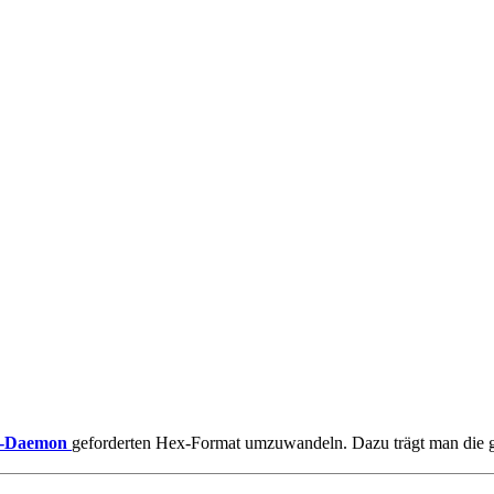
 online. Vielen Dank für deinen Besuch!
-Daemon
geforderten Hex-Format umzuwandeln. Dazu trägt man die g