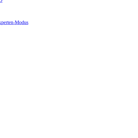
O
xperten-Modus