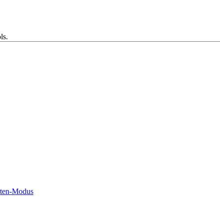
ls.
rten-Modus