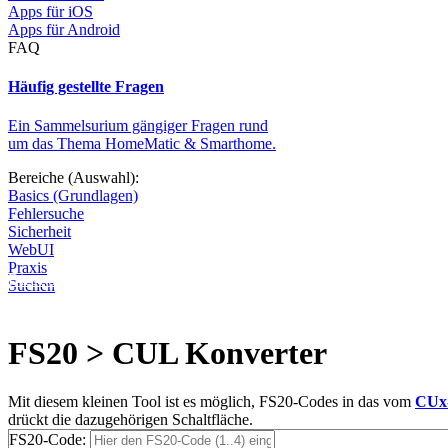
Apps für iOS
Apps für Android
FAQ
Häufig gestellte Fragen
Ein Sammelsurium gängiger Fragen rund
um das Thema HomeMatic & Smarthome.
Bereiche (Auswahl):
Basics (Grundlagen)
Fehlersuche
Sicherheit
WebUI
Praxis
Diese Seite wird nicht weitergeführt, bleibt aber als digitales Archiv
Suchen
FS20 > CUL Konverter
Mit diesem kleinen Tool ist es möglich, FS20-Codes in das vom
CUx
drückt die dazugehörigen Schaltfläche.
FS20-Code: