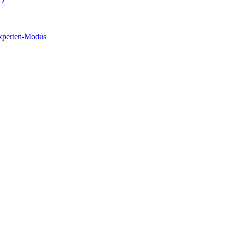
O
xperten-Modus