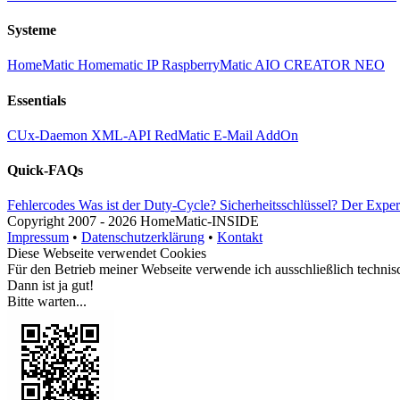
Systeme
HomeMatic
Homematic IP
RaspberryMatic
AIO CREATOR NEO
Essentials
CUx-Daemon
XML-API
RedMatic
E-Mail AddOn
Quick-FAQs
Fehlercodes
Was ist der Duty-Cycle?
Sicherheitsschlüssel?
Der Expe
Copyright
2007 -
2026 HomeMatic-INSIDE
Impressum
•
Datenschutzerklärung
•
Kontakt
Diese Webseite verwendet Cookies
Für den Betrieb meiner Webseite verwende ich ausschließlich technis
Dann ist ja gut!
Bitte warten...