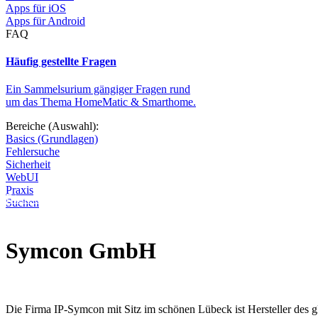
Apps für iOS
Apps für Android
FAQ
Häufig gestellte Fragen
Ein Sammelsurium gängiger Fragen rund
um das Thema HomeMatic & Smarthome.
Bereiche (Auswahl):
Basics (Grundlagen)
Fehlersuche
Sicherheit
WebUI
Praxis
Diese Seite wird nicht weitergeführt, bleibt aber als digitales Archiv
Suchen
Symcon GmbH
Die Firma IP-Symcon mit Sitz im schönen Lübeck ist Hersteller des 