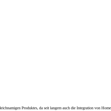
 online. Vielen Dank für deinen Besuch!
gleichnamigen Produktes, da seit langem auch die Integration von Hom