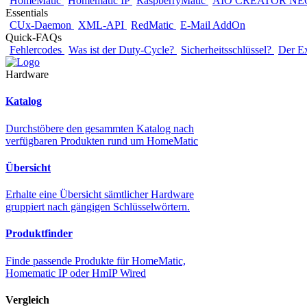
HomeMatic
Homematic IP
RaspberryMatic
AIO CREATOR NE
Essentials
CUx-Daemon
XML-API
RedMatic
E-Mail AddOn
Quick-FAQs
Fehlercodes
Was ist der Duty-Cycle?
Sicherheitsschlüssel?
Der E
Hardware
Katalog
Durchstöbere den gesammten Katalog nach
verfügbaren Produkten rund um HomeMatic
Übersicht
Erhalte eine Übersicht sämtlicher Hardware
gruppiert nach gängigen Schlüsselwörtern.
Produktfinder
Finde passende Produkte für HomeMatic,
Homematic IP oder HmIP Wired
Vergleich