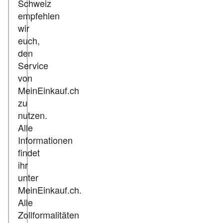
Schweiz
empfehlen
wir
euch,
den
Service
von
MeinEinkauf.ch
zu
nutzen.
Alle
Informationen
findet
ihr
unter
MeinEinkauf.ch.
Alle
Zollformalitäten