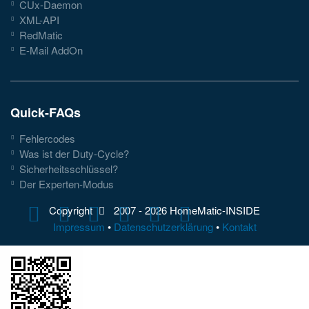
CUx-Daemon
XML-API
RedMatic
E-Mail AddOn
Quick-FAQs
Fehlercodes
Was ist der Duty-Cycle?
Sicherheitsschlüssel?
Der Experten-Modus
Copyright
2007 -
2026 HomeMatic-INSIDE
Impressum
•
Datenschutzerklärung
•
Kontakt