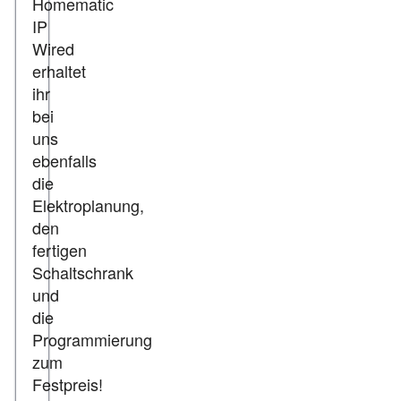
Homematic
IP
Wired
erhaltet
ihr
bei
uns
ebenfalls
die
Elektroplanung,
den
fertigen
Schaltschrank
und
die
Programmierung
zum
Festpreis!