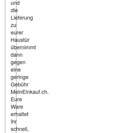
und
die
Lieferung
zu
eurer
Haustür
übernimmt
dann
gegen
eine
geringe
Gebühr
MeinEinkauf.ch.
Eure
Ware
erhaltet
ihr
schnell,