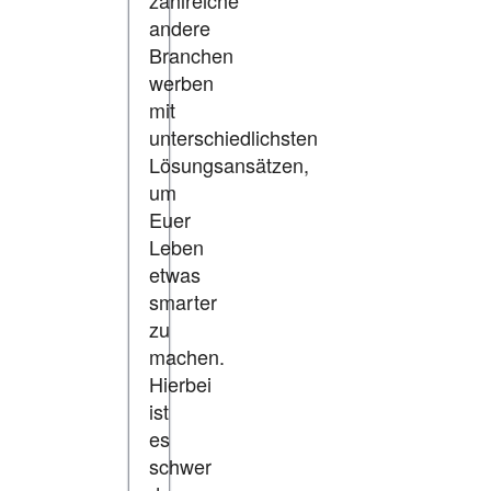
zahlreiche
andere
Branchen
werben
mit
unterschiedlichsten
Lösungsansätzen,
um
Euer
Leben
etwas
smarter
zu
machen.
Hierbei
ist
es
schwer