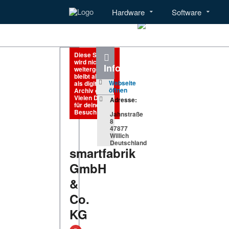
Hardware
Software
Menü
Hardware
Diese Seite
wird nicht
Informationen
weitergeführt,
bleibt aber
Webseite
als digitales
öffnen
Archiv online.
Vielen Dank
Adresse:
für deinen
Besuch!
Jahnstraße
8
47877
Willich
Deutschland
smartfabrik
GmbH
&
Co.
KG