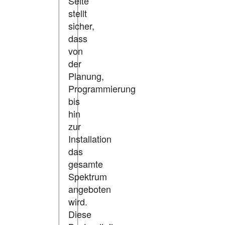
Seite
stellt
sicher,
dass
von
der
Planung,
Programmierung
bis
hin
zur
Installation
das
gesamte
Spektrum
angeboten
wird.
Diese