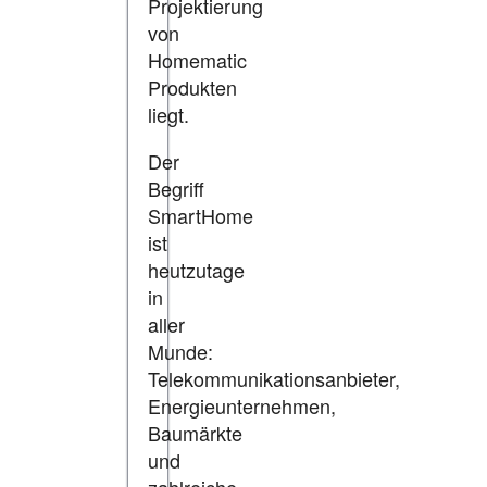
Projektierung
von
Homematic
Produkten
liegt.
Der
Begriff
SmartHome
ist
heutzutage
in
aller
Munde:
Telekommunikationsanbieter,
Energieunternehmen,
Baumärkte
und