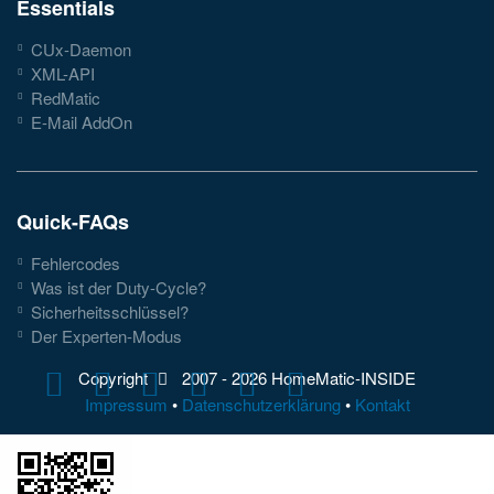
Essentials
CUx-Daemon
XML-API
RedMatic
E-Mail AddOn
Quick-FAQs
Fehlercodes
Was ist der Duty-Cycle?
Sicherheitsschlüssel?
Der Experten-Modus
Copyright
2007 -
2026 HomeMatic-INSIDE
Impressum
•
Datenschutzerklärung
•
Kontakt