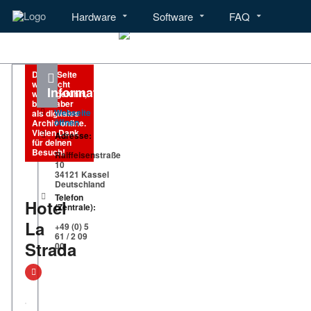
Hardware
Software
FAQ
Menü
Hardware
Software
Diese Seite
wird nicht
Informationen
weitergeführt,
bleibt aber
Webseite
als digitales
öffnen
Archiv online.
Vielen Dank
Adresse:
für deinen
Besuch!
Raiffeisenstraße
10
34121 Kassel
Deutschland
Telefon
Hotel
(Zentrale):
La
+49 (0) 5
61 / 2 09
Strada
00