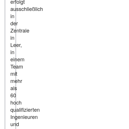
erfolgt
ausschließlich
in
der
Zentrale
in
Leer,
in
einem
Team
mit
mehr
als
60
hoch
qualifizierten
Ingenieuren
und