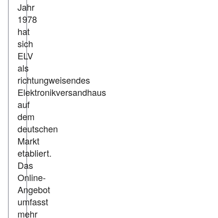
Jahr
1978
hat
sich
ELV
als
richtungweisendes
Elektronikversandhaus
auf
dem
deutschen
Markt
etabliert.
Das
Online-
Angebot
umfasst
mehr