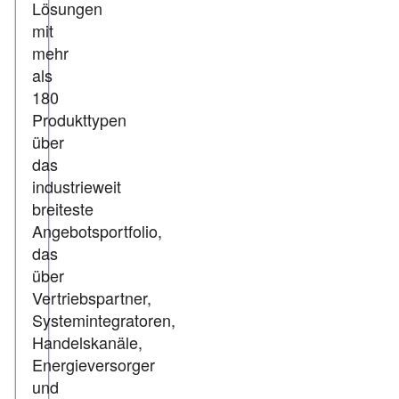
Lösungen
mit
mehr
als
180
Produkttypen
über
das
industrieweit
breiteste
Angebotsportfolio,
das
über
Vertriebspartner,
Systemintegratoren,
Handelskanäle,
Energieversorger
und