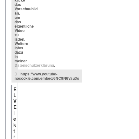
klicke
das
Vorschaubild
an,
um
das
eigentliche
Video
zu
laden.
Weitere
Infos
dazu
in
meiner
Datenschutzerklärung
.
https://www.youtube-
nocookie.com/embed/6NC9N6Vau3o
E
L
V
E
l
e
k
t
r