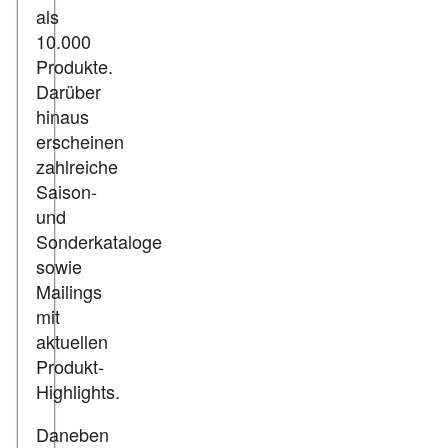
als
10.000
Produkte.
Darüber
hinaus
erscheinen
zahlreiche
Saison-
und
Sonderkataloge
sowie
Mailings
mit
aktuellen
Produkt-
Highlights.
Daneben