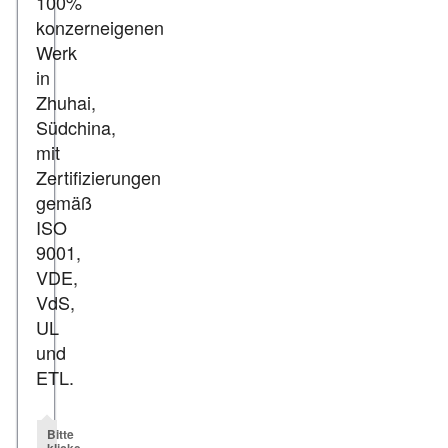
100%
konzerneigenen
Werk
in
Zhuhai,
Südchina,
mit
Zertifizierungen
gemäß
ISO
9001,
VDE,
VdS,
UL
und
ETL.
Bitte