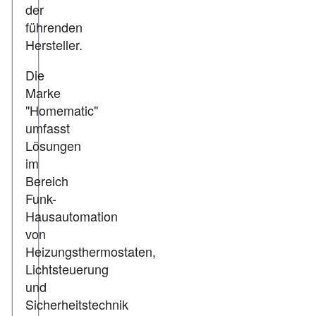
der
führenden
Hersteller.
Die
Marke
"Homematic"
umfasst
Lösungen
im
Bereich
Funk-
Hausautomation
von
Heizungsthermostaten,
Lichtsteuerung
und
Sicherheitstechnik