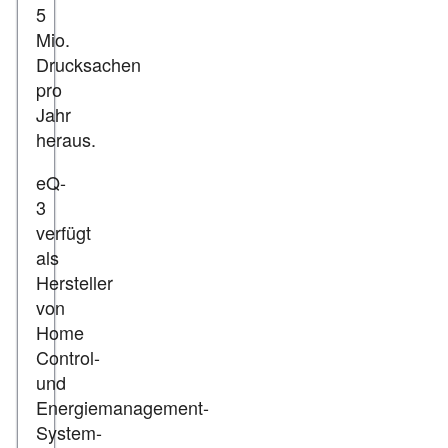
5
Mio.
Drucksachen
pro
Jahr
heraus.
eQ-
3
verfügt
als
Hersteller
von
Home
Control-
und
Energiemanagement-
System-