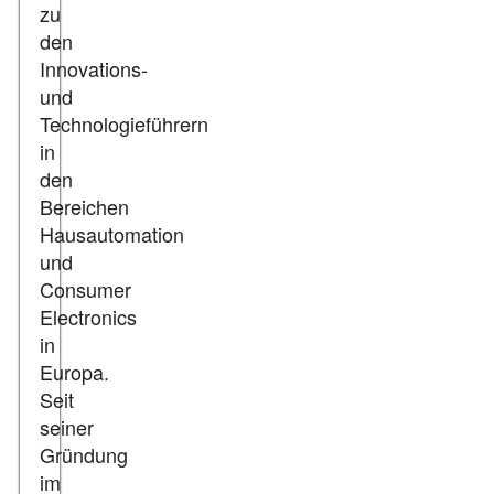
zu
den
Innovations-
und
Technologieführern
in
den
Bereichen
Hausautomation
und
Consumer
Electronics
in
Europa.
Seit
seiner
Gründung
im