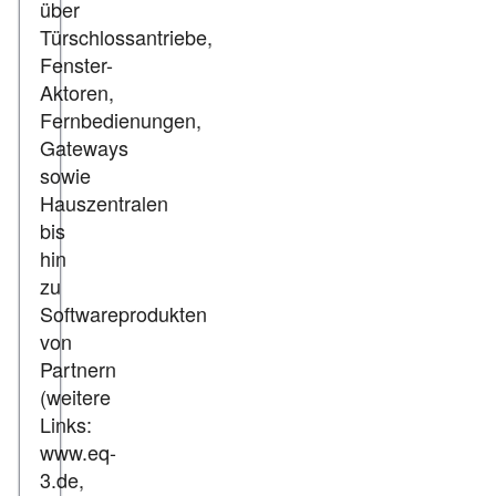
über
Türschlossantriebe,
Fenster-
Aktoren,
Fernbedienungen,
Gateways
sowie
Hauszentralen
bis
hin
zu
Softwareprodukten
von
Partnern
(weitere
Links:
www.eq-
3.de,