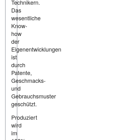
Technikern.
Das
wesentliche
Know-
how
der
Eigenentwicklungen
ist
durch
Patente,
Geschmacks-
und
Gebrauchsmuster
geschützt.
Produziert
wird
im