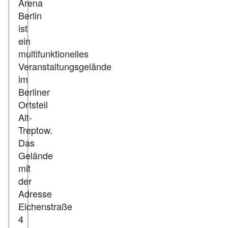
Arena
Berlin
ist
ein
multifunktionelles
Veranstaltungsgelände
im
Berliner
Ortsteil
Alt-
Treptow.
Das
Gelände
mit
der
Adresse
Eichenstraße
4