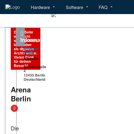
Hardware
Software
FAQ
Menü
Hardware
Software
Diese Seite
wird nicht
Informationen
weitergeführt,
bleibt aber
Webseite
als digitales
öffnen
Archiv online.
Vielen Dank
Adresse:
für deinen
Besuch!
Eichenstraße
4
12435 Berlin
Deutschland
Arena
Berlin
Die