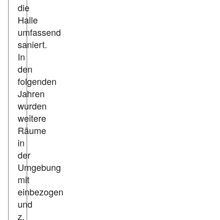
die
Halle
umfassend
saniert.
In
den
folgenden
Jahren
wurden
weitere
Räume
in
der
Umgebung
mit
einbezogen
und
z.