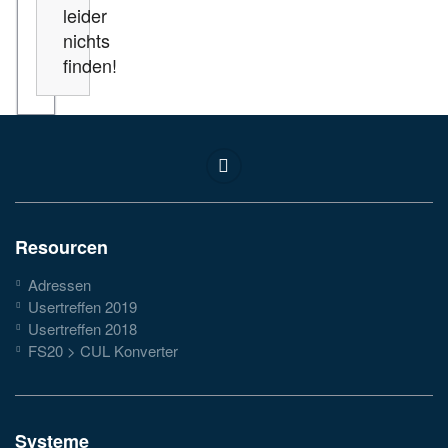
leider
nichts
finden!
Resourcen
Adressen
Usertreffen 2019
Usertreffen 2018
FS20 > CUL Konverter
Systeme