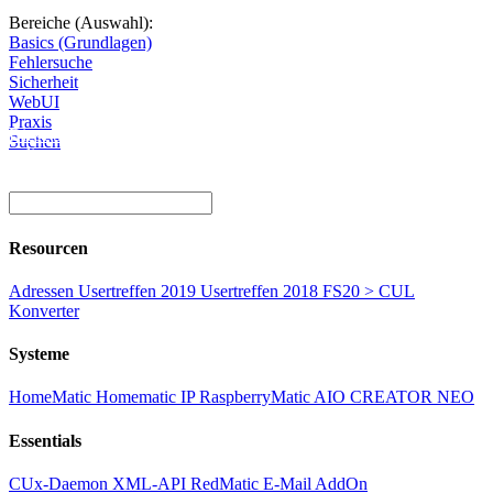
Bereiche (Auswahl):
Basics (Grundlagen)
Fehlersuche
Sicherheit
WebUI
Praxis
Diese Seite wird nicht weitergeführt, bleibt aber als digitales Archiv
Suchen
online. Vielen Dank für deinen Besuch!
Resourcen
Adressen
Usertreffen 2019
Usertreffen 2018
FS20 > CUL
Konverter
Systeme
HomeMatic
Homematic IP
RaspberryMatic
AIO CREATOR NEO
Essentials
CUx-Daemon
XML-API
RedMatic
E-Mail AddOn