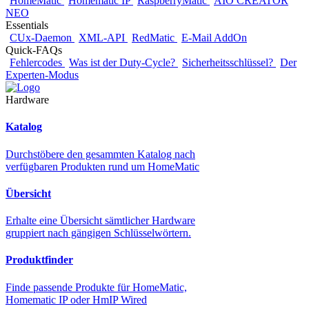
HomeMatic
Homematic IP
RaspberryMatic
AIO CREATOR
NEO
Essentials
CUx-Daemon
XML-API
RedMatic
E-Mail AddOn
Quick-FAQs
Fehlercodes
Was ist der Duty-Cycle?
Sicherheitsschlüssel?
Der
Experten-Modus
Hardware
Katalog
Durchstöbere den gesammten Katalog nach
verfügbaren Produkten rund um HomeMatic
Übersicht
Erhalte eine Übersicht sämtlicher Hardware
gruppiert nach gängigen Schlüsselwörtern.
Produktfinder
Finde passende Produkte für HomeMatic,
Homematic IP oder HmIP Wired